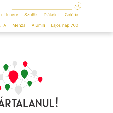
 et lucere
Szülők
Diákélet
Galéria
ÉTA
Menza
Alumni
Lajos nap 700