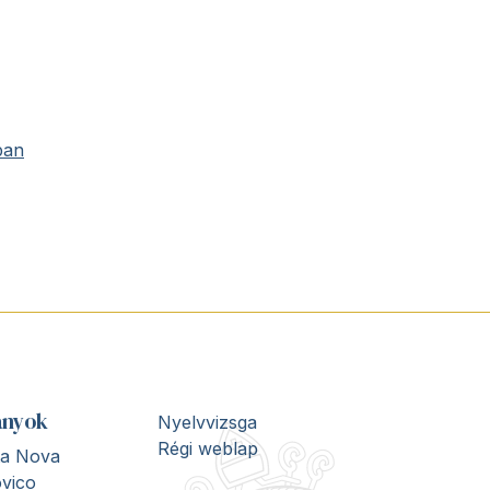
ban
ányok
Nyelvvizsga
Régi weblap
ita Nova
vico