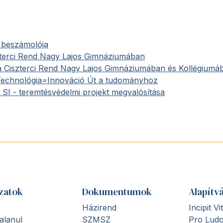
 beszámolója
terci Rend Nagy Lajos Gimnáziumában
 Ciszterci Rend Nagy Lajos Gimnáziumában és Kollégiumá
chnológia=Innováció Út a tudományhoz
 - teremtésvédelmi projekt megvalósítása
zatok
Dokumentumok
Alapítv
Házirend
Incipit V
alanul
SZMSZ
Pro Ludo