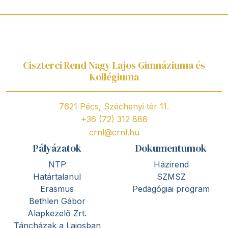
Ciszterci Rend Nagy Lajos Gimnáziuma és
Kollégiuma
7621 Pécs, Széchenyi tér 11.
+36 (72) 312 888
crnl@crnl.hu
Pályázatok
Dokumentumok
NTP
Házirend
Határtalanul
SZMSZ
Erasmus
Pedagógiai program
Bethlen Gábor
Alapkezelő Zrt.
Táncházak a Lajosban