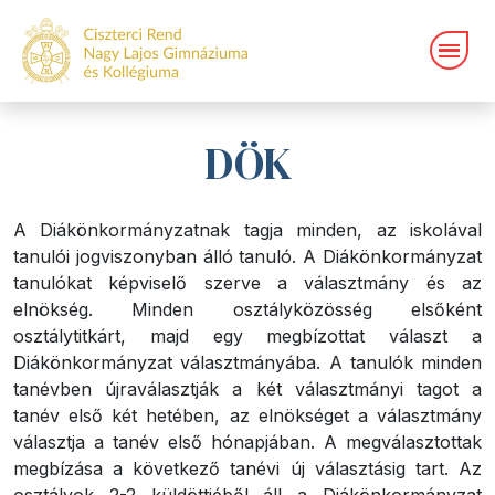
DÖK
A Diákönkormányzatnak tagja minden, az iskolával
tanulói jogviszonyban álló tanuló. A Diákönkormányzat
tanulókat képviselő szerve a választmány és az
elnökség. Minden osztályközösség elsőként
osztálytitkárt, majd egy megbízottat választ a
Diákönkormányzat választmányába. A tanulók minden
tanévben újraválasztják a két választmányi tagot a
tanév első két hetében, az elnökséget a választmány
választja a tanév első hónapjában. A megválasztottak
megbízása a következő tanévi új választásig tart. Az
osztályok 2-2 küldöttjéből áll a Diákönkormányzat