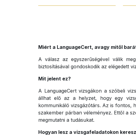
Miért a LanguageCert, avagy mitől bar
A válasz az egyszerűségével válik megg
biztosításával gondoskodik az elégedett vi
Mit jelent ez?
A LanguageCert vizsgákon a szóbeli vizs
állhat elő az a helyzet, hogy egy vizs
kommunikáló vizsgázótárs. Az is fontos, h
szakember párban véleményez. Ettől a szó
megmutatni a tudásukat.
Hogyan lesz a vizsgafeladatokon keresz