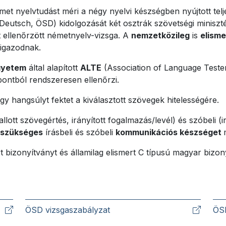
met nyelvtudást méri a négy nyelvi készségben nyújtott tel
Deutsch, ÖSD) kidolgozását két osztrák szövetségi minis
t ellenőrzött németnyelv-vizsga. A
nemzetközileg
is
elisme
igazodnak.
gyetem
által alapított
ALTE
(Association of Language Teste
pontból rendszeresen ellenőrzi.
agy hangsúlyt fektet a kiválasztott szövegek hitelességére.
allott szövegértés, irányított fogalmazás/levél) és szóbeli (
 szükséges
írásbeli és szóbeli
kommunikációs készséget
 bizonyítványt és államilag elismert C típusú magyar bizon
ÖSD vizsgaszabályzat
ÖSD