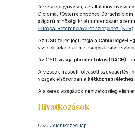
A vizsga egynyelvű, az általános nyelvi né
Diploma, (Österreichisches Sprachdiplom 
szigorú minőségi kritériumrendszer szerin
Európai Referenciakeret szintjeihez (KER)
Az
ÖSD
teljes jogú tagja a
Cambridge-i E
vizsgák feladatait minőségbiztosítási szem
Az ÖSD-vizsga
pluricentrikus (DACH)
, n
A vizsgák írásbeli (olvasott szövegértés, h
vizsgák elsősorban a
hétköznapi élethez
A sikeres vizsgázók nemzetközileg elismert
Hivatkozások
ÖSD Jelentkezési lap