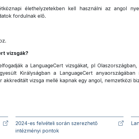
öznapi élethelyzetekben kell használni az angol nyel
atok fordulnak elő.
oz.
rt vizsgák?
lfogadják a LanguageCert vizsgákat, pl Olaszországba
gyesült Királyságban a LanguageCert anyaországában i
 akkreditált vizsga mellé kapnak egy angol, nemzetközi biz
2024-es felvételi során szerezhető
Lan
intézményi pontok