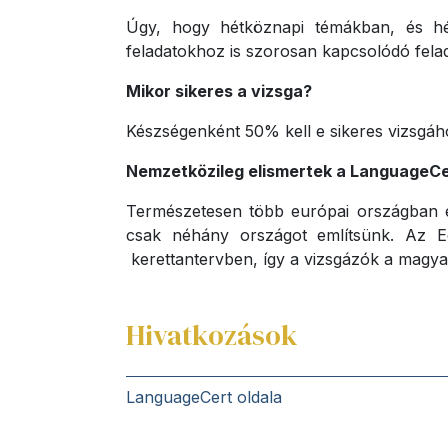
Úgy, hogy hétköznapi témákban, és hétk
feladatokhoz is szorosan kapcsolódó felad
Mikor sikeres a vizsga?
Készségenként 50% kell e sikeres vizsgáh
Nemzetközileg elismertek a LanguageCe
Természetesen több európai országban e
csak néhány országot említsünk. Az E
kerettantervben, így a vizsgázók a magyar
Hivatkozások
LanguageCert oldala