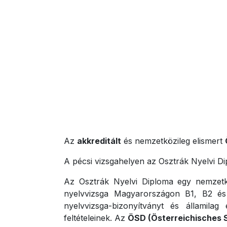
Az
akkreditált
és nemzetközileg elismert
A pécsi vizsgahelyen az Osztrák Nyelvi D
Az Osztrák Nyelvi Diploma egy nemzetkö
nyelvvizsga Magyarországon B1, B2 és C
nyelvvizsga-bizonyítványt és államilag
feltételeinek. Az
ÖSD (Österreichisches 