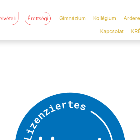
Gimnázium
Kollégium
Ardere
elvételi
Érettségi
Kapcsolat
KR