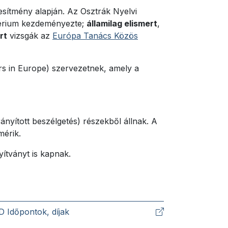
jesítmény alapján. Az Osztrák Nyelvi
ztérium kezdeményezte;
államilag elismert
,
rt
vizsgák az
Európa Tanács Közös
rs in Europe) szervezetnek, amely a
irányított beszélgetés) részekből állnak. A
mérik.
yítványt is kapnak.
 Időpontok, díjak