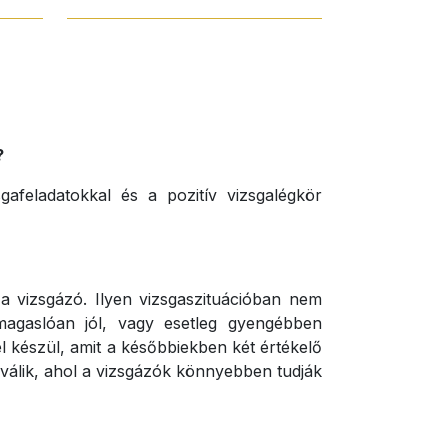
?
afeladatokkal és a pozitív vizsgalégkör
a vizsgázó. Ilyen vizsgaszituációban nem
imagaslóan jól, vagy esetleg gyengébben
l készül, amit a későbbiekben két értékelő
válik, ahol a vizsgázók könnyebben tudják