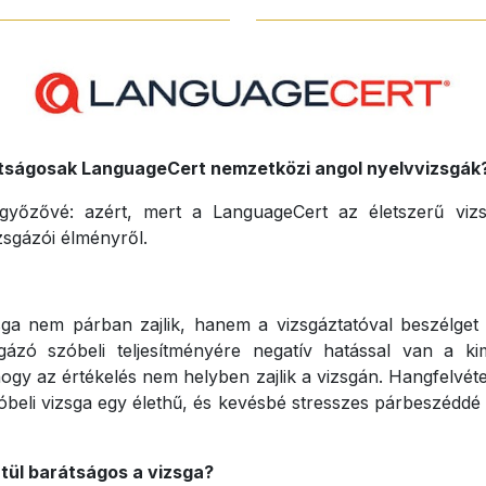
átságosak LanguageCert nemzetközi angol nyelvvizsgák
yőzővé: azért, mert a LanguageCert az életszerű vizsg
zsgázói élményről.
ga nem párban zajlik, hanem a vizsgáztatóval beszélget 
gázó szóbeli teljesítményére negatív hatással van a k
ogy az értékelés nem helyben zajlik a vizsgán. Hangfelvéte
beli vizsga egy élethű, és kevésbé stresszes párbeszéddé 
tül barátságos a vizsga?