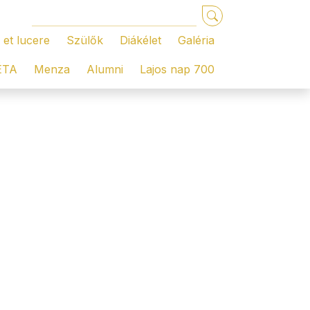
 et lucere
Szülők
Diákélet
Galéria
ÉTA
Menza
Alumni
Lajos nap 700