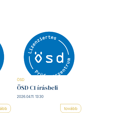
ÖSD
ÖSD C1 írásbeli
2026.04.11. 13:30
vább
tovább