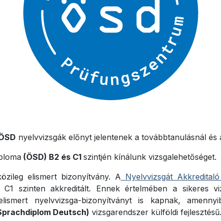
ÖSD
nyelvvizsgák előnyt jelentenek a továbbtanulásnál és
iploma
(ÖSD) B2 és C1
szintjén kínálunk vizsgalehetőséget.
zileg elismert bizonyítvány. A
Nyelvvizsgát Akkreditaló
1 szinten akkreditált. Ennek értelmében a sikeres vi
 elismert nyelvvizsga-bizonyítványt is kapnak, amenny
Sprachdiplom Deutsch)
vizsgarendszer külföldi fejlesztésű