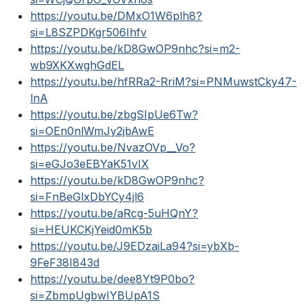
https://youtu.be/DMxO1W6plh8?
si=L8SZPDKgr506Ihfv
https://youtu.be/kD8GwOP9nhc?si=m2-
wb9XKXwghGdEL
https://youtu.be/hfRRa2-RriM?si=PNMuwstCky47-
lnA
https://youtu.be/zbgSIpUe6Tw?
si=OEn0nlWmJy2jbAwE
https://youtu.be/NvazOVp__Vo?
si=eGJo3eEBYaK51vIX
https://youtu.be/kD8GwOP9nhc?
si=FnBeGlxDbYCy4jl6
https://youtu.be/aRcg-5uHQnY?
si=HEUKCKjYeid0mK5b
https://youtu.be/J9EDzaiLa94?si=ybXb-
9FeF38I843d
https://youtu.be/dee8Yt9P0bo?
si=ZbmpUgbwIYBUpA1S