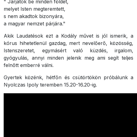
" Járjatok be minden földet,
melyet Isten megteremtett,
s nem akadtok bizonyára,
a magyar nemzet párjára."
Akik Laudatésok ezt a Kodály művet is jól ismerik, a
kórus hihetetlenül gazdag, mert nevelőerő, közösség,
Istenszeretet, egymásért való küzdés, irgalom,
gyógyulás, annyi minden jelenik meg ami segít teljes
felnőtt emberré válni.
Gyertek közénk, hétfőn és csütörtökön próbálunk a
Nyolczas Ipoly teremben 15.20-16.20-ig.