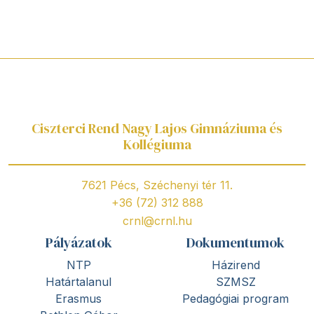
Ciszterci Rend Nagy Lajos Gimnáziuma és
Kollégiuma
7621 Pécs, Széchenyi tér 11.
+36 (72) 312 888
crnl@crnl.hu
Pályázatok
Dokumentumok
NTP
Házirend
Határtalanul
SZMSZ
Erasmus
Pedagógiai program