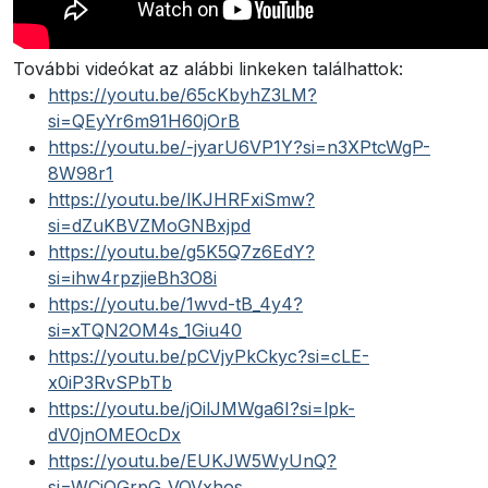
További videókat az alábbi linkeken találhattok:
https://youtu.be/65cKbyhZ3LM?
si=QEyYr6m91H60jOrB
https://youtu.be/-jyarU6VP1Y?si=n3XPtcWgP-
8W98r1
https://youtu.be/lKJHRFxiSmw?
si=dZuKBVZMoGNBxjpd
https://youtu.be/g5K5Q7z6EdY?
si=ihw4rpzjieBh3O8i
https://youtu.be/1wvd-tB_4y4?
si=xTQN2OM4s_1Giu40
https://youtu.be/pCVjyPkCkyc?si=cLE-
x0iP3RvSPbTb
https://youtu.be/jOilJMWga6I?si=lpk-
dV0jnOMEOcDx
https://youtu.be/EUKJW5WyUnQ?
si=WCjQGrpG_VOVxhos