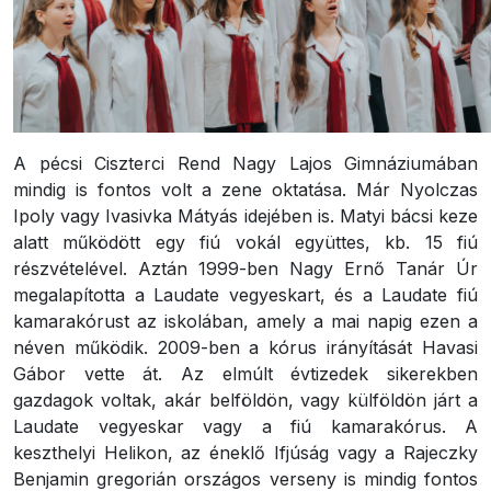
A pécsi Ciszterci Rend Nagy Lajos Gimnáziumában
mindig is fontos volt a zene oktatása. Már Nyolczas
Ipoly vagy Ivasivka Mátyás idejében is. Matyi bácsi keze
alatt működött egy fiú vokál együttes, kb. 15 fiú
részvételével. Aztán 1999-ben Nagy Ernő Tanár Úr
megalapította a Laudate vegyeskart, és a Laudate fiú
kamarakórust az iskolában, amely a mai napig ezen a
néven működik. 2009-ben a kórus irányítását Havasi
Gábor vette át. Az elmúlt évtizedek sikerekben
gazdagok voltak, akár belföldön, vagy külföldön járt a
Laudate vegyeskar vagy a fiú kamarakórus. A
keszthelyi Helikon, az éneklő Ifjúság vagy a Rajeczky
Benjamin gregorián országos verseny is mindig fontos