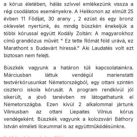
a kórus életében, hálás szívvel emlékezünk vissza a
régi csodálatos eseményekre. A Helikonon az elmúlt 25
évben 11 Fődíjat, 30 arany , 2 ezüst és egy bronz
oklevelet nyertünk, és mindig büszkén énekeljük a
többi kórussal együtt Kodály Zoltán: A magyarokhoz
című grandiózus művét: " Ez tette Rómát föld urává, ez
Marathont s Budavárt híressé." Aki Laudatés volt ezt
biztosan nem felejti.
Büszkék vagyunk a határon túli kapcsolatainkra.
Márciusban láttuk vendégül marienstatti
testvérkórusunkat Németorszégból, egy ottani szintén
ciszterci iskola kórusát. A program rendkívül jól
sikerült, a jövő tanévben mi látogathatunk el
Németországba. Ezen kívül 2 alkalommal jártunk
Viliniusban az ottani Liepaites Vilnius kórus
vendégeként. Büszkék vagyunk a kolozsvári Báthory
István elméleti líceummal is az együttműködésünkre.