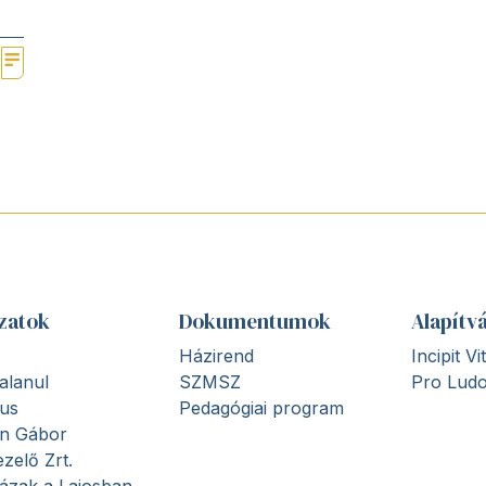
zatok
Dokumentumok
Alapítv
Házirend
Incipit V
alanul
SZMSZ
Pro Ludo
us
Pedagógiai program
en Gábor
zelő Zrt.