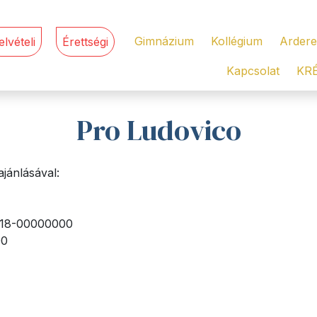
Gimnázium
Kollégium
Ardere
elvételi
Érettségi
Kapcsolat
KR
Pro Ludovico
jánlásával:
018-00000000
00