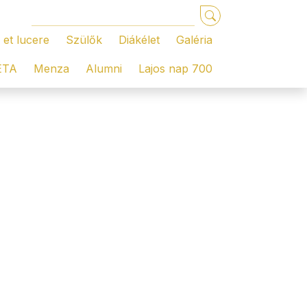
 et lucere
Szülők
Diákélet
Galéria
ÉTA
Menza
Alumni
Lajos nap 700