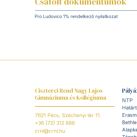
Csatolt dokumentumok
Pro Ludovico 1% rendelkező nyilatkozat
Ciszterci Rend Nagy Lajos
Pályá
Gimnáziuma és Kollégiuma
NTP
Határt
Erasm
7621 Pécs, Széchenyi tér 11.
Bethl
+36 (72) 312 888
Alapke
crnl@crnl.hu