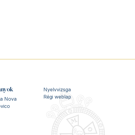
ányok
Nyelvvizsga
Régi weblap
ita Nova
vico