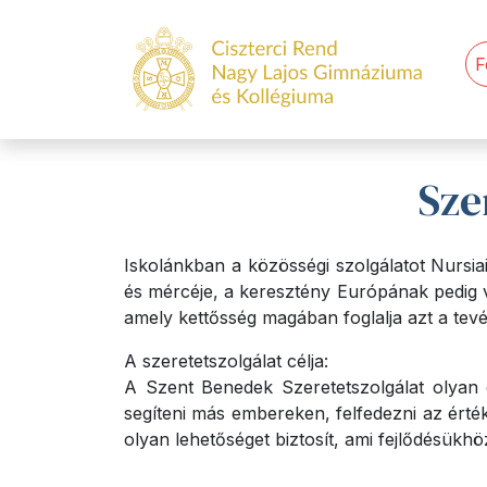
F
Sze
Iskolánkban a közösségi szolgálatot Nursiai
és mércéje, a keresztény Európának pedig vé
amely kettősség magában foglalja azt a tev
A szeretetszolgálat célja:
A Szent Benedek Szeretetszolgálat olyan é
segíteni más embereken, felfedezni az érték
olyan lehetőséget biztosít, ami fejlődésükh