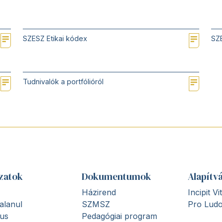
SZESZ Etikai kódex
SZE
Tudnivalók a portfólióról
zatok
Dokumentumok
Alapítv
Házirend
Incipit V
alanul
SZMSZ
Pro Ludo
us
Pedagógiai program