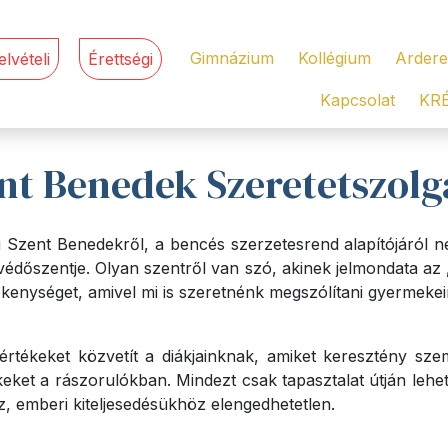
Gimnázium
Kollégium
Ardere
elvételi
Érettségi
Kapcsolat
KR
nt Benedek Szeretetszolg
 Szent Benedekről, a bencés szerzetesrend alapítójáról nev
dőszentje. Olyan szentről van szó, akinek jelmondata az „
ékenységet, amivel mi is szeretnénk megszólítani gyermekei
rtékeket közvetít a diákjainknak, amiket keresztény sz
eket a rászorulókban. Mindezt csak tapasztalat útján lehe
öz, emberi kiteljesedésükhöz elengedhetetlen.