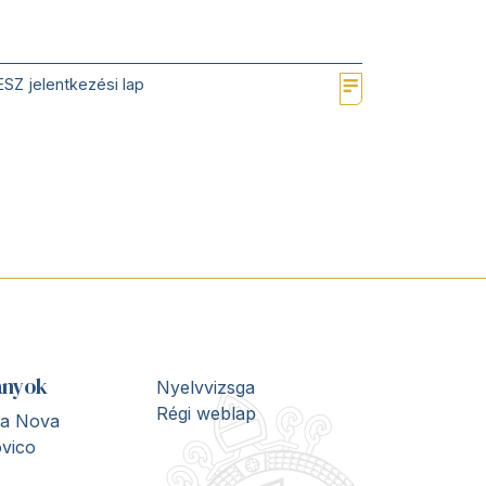
SZ jelentkezési lap
ányok
Nyelvvizsga
Régi weblap
ita Nova
vico