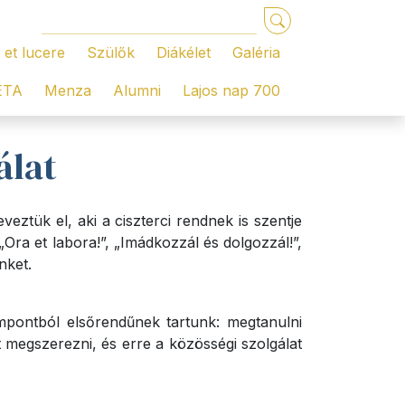
 et lucere
Szülők
Diákélet
Galéria
ÉTA
Menza
Alumni
Lajos nap 700
álat
eztük el, aki a ciszterci rendnek is szentje
Ora et labora!”, „Imádkozzál és dolgozzál!”,
nket.
empontból elsőrendűnek tartunk: megtanulni
t megszerezni, és erre a közösségi szolgálat