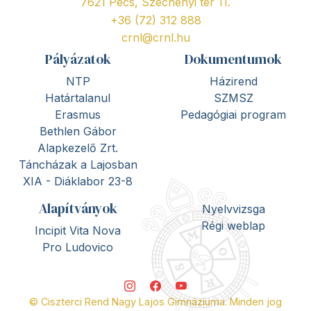
7621 Pécs, Széchenyi tér 11.
+36 (72) 312 888
crnl@crnl.hu
Pályázatok
Dokumentumok
NTP
Házirend
Határtalanul
SZMSZ
Erasmus
Pedagógiai program
Bethlen Gábor
Alapkezelő Zrt.
Táncházak a Lajosban
XIA - Diáklabor 23-8
Alapítványok
Nyelvvizsga
Régi weblap
Incipit Vita Nova
Pro Ludovico
© Ciszterci Rend Nagy Lajos Gimnáziuma. Minden jog