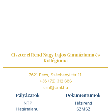
Ciszterci Rend Nagy Lajos Gimnáziuma és
Kollégiuma
7621 Pécs, Széchenyi tér 11.
+36 (72) 312 888
crnl@crnl.hu
Pályázatok
Dokumentumok
NTP
Házirend
Határtalanul
SZMSZ