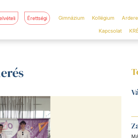
Gimnázium
Kollégium
Ardere
elvételi
Érettségi
Kapcsolat
KR
merés
T
V
Z
Má