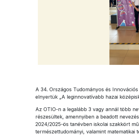
A 34. Országos Tudományos és Innovációs O
elnyertük „A leginnovatívabb hazai középisko
Az OTIO-n a legalább 3 vagy annál több ne
részesültek, amennyiben a beadott nevezései
2024/2025-ös tanévben iskolai szakkört műk
természettudományi, valamint matematikai t