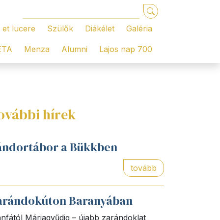
 et lucere
Szülők
Diákélet
Galéria
ÉTA
Menza
Alumni
Lajos nap 700
ovábbi hírek
ándortábor a Bükkben
tovább
arándokúton Baranyában
nfától Máriagyűdig – újabb zarándoklat