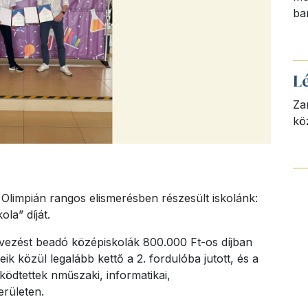
ba
L
Za
kö
limpián rangos elismerésben részesült iskolánk:
la” díját.
vezést beadó középiskolák 800.000 Ft-os díjban
k közül legalább kettő a 2. fordulóba jutott, és a
ödtettek nműszaki, informatikai,
erületen.