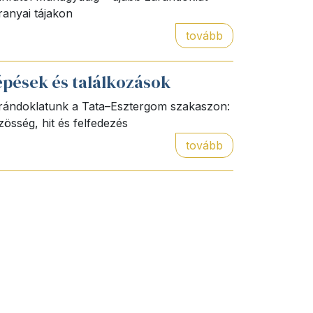
ranyai tájakon
tovább
épések és találkozások
rándoklatunk a Tata–Esztergom szakaszon:
zösség, hit és felfedezés
tovább