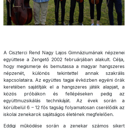
A Ciszterci Rend Nagy Lajos Gimnáziumának népzenei
együttese a Zengető 2002 februárjában alakult. Célja,
hogy megismerje és bemutassa a magyar hangszeres
népzenét, különös tekintettel annak szakrális
kapcsolataira. Az együttes tagjai évközben egyéni órák
keretében sajátítják el a hangszeres játék alapjait, a
közös próbákon és fellépéseken pedig az
együttmuzsikálás technikáját. Az évek során a
körülbelül 6 – 12 fős tagság folyamatosan cserélődik az
iskolai zenekarok sajátságos életének megfelelően.
Eddigi működése során a zenekar számos sikert