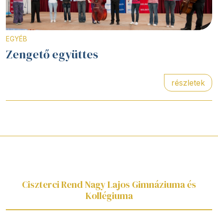
EGYÉB
Zengető együttes
részletek
Ciszterci Rend Nagy Lajos Gimnáziuma és
Kollégiuma