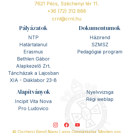
7621 Pécs, Széchenyi tér 11.
+36 (72) 312 888
crnl@crnl.hu
Pályázatok
Dokumentumok
NTP
Házirend
Határtalanul
SZMSZ
Erasmus
Pedagógiai program
Bethlen Gábor
Alapkezelő Zrt.
Táncházak a Lajosban
XIA - Diáklabor 23-8
Alapítványok
Nyelvvizsga
Régi weblap
Incipit Vita Nova
Pro Ludovico
© Ciszterci Rend Nagy Lajos Gimnáziuma. Minden jog