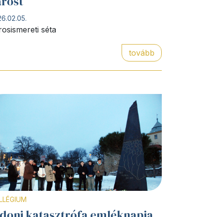
árost
6.02.05.
rosismereti séta
tovább
LLÉGIUM
 doni katasztrófa emléknapja