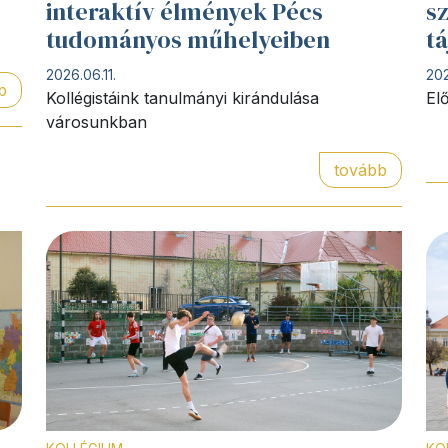
interaktív élmények Pécs
sz
tudományos műhelyeiben
tá
2026.06.11.
202
b
Kollégistáink tanulmányi kirándulása
El
városunkban
tovább