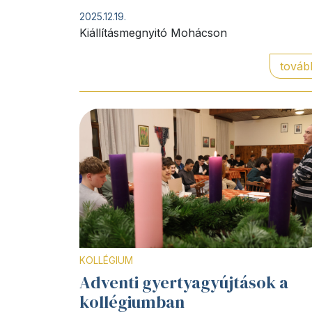
2025.12.19.
Kiállításmegnyitó Mohácson
továb
KOLLÉGIUM
Adventi gyertyagyújtások a
kollégiumban