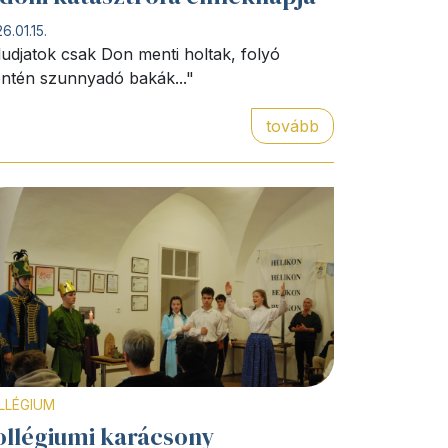
6.01.15.
ludjatok csak Don menti holtak, folyó
ntén szunnyadó bakák..."
tovább
LLÉGIUM
ollégiumi karácsony