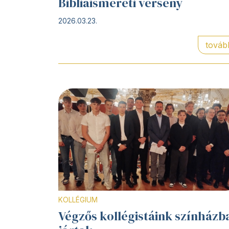
Bibliaismereti verseny
2026.03.23.
továb
KOLLÉGIUM
Végzős kollégistáink színházb