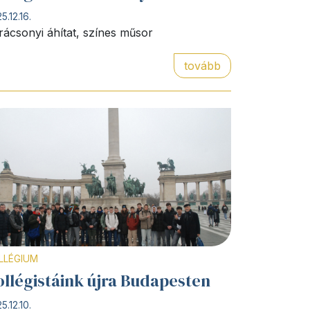
5.12.16.
rácsonyi áhítat, színes műsor
tovább
LLÉGIUM
ollégistáink újra Budapesten
5.12.10.