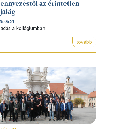
ennyezéstől az érintetlen
jakig
6.05.21.
őadás a kollégiumban
tovább