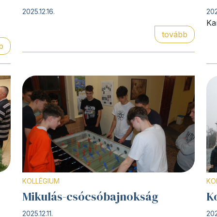
2025.12.16.
202
Ka
tovább
b
KOLLÉGIUM
KO
Mikulás-csócsóbajnokság
K
2025.12.11.
202