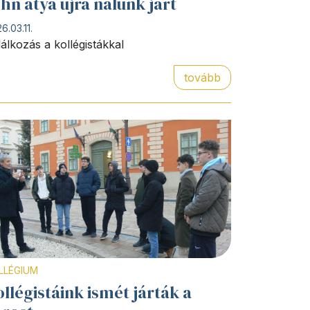
hn atya újra nálunk járt
6.03.11.
lálkozás a kollégistákkal
tovább
LLÉGIUM
llégistáink ismét járták a