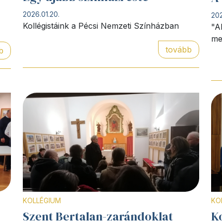
2026.01.20.
202
Kollégistáink a Pécsi Nemzeti Színházban
"A
me
tovább
b
KOLLÉGIUM
KO
Szent Bertalan-zarándoklat
K