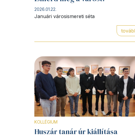
2026.01.22.
Januári városismereti séta
továb
KOLLÉGIUM
Huszár tanár úr kiállítása