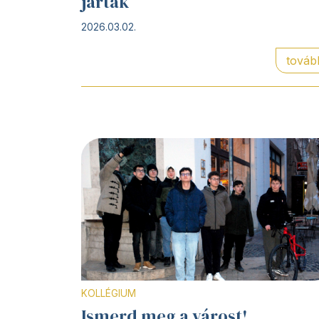
jártak
2026.03.02.
továb
KOLLÉGIUM
Ismerd meg a várost!