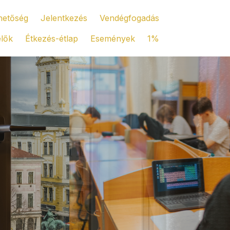
hetőség
Jelentkezés
Vendégfogadás
elők
Étkezés-étlap
Események
1%