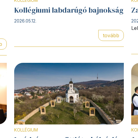
KOLLÉGIUM
KO
Kollégiumi labdarúgó bajnokság
Z
2026.05.12.
202
Le
tovább
b
KOLLÉGIUM
KO