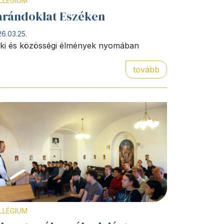
LLÉGIUM
arándoklat Eszéken
6.03.25.
lki és közösségi élmények nyomában
tovább
LLÉGIUM