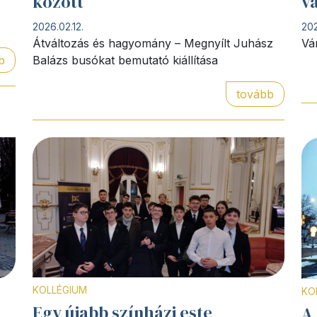
között
v
2026.02.12.
202
Átváltozás és hagyomány – Megnyílt Juhász
Vá
b
Balázs busókat bemutató kiállítása
tovább
KOLLÉGIUM
KO
Egy újabb színházi este
A