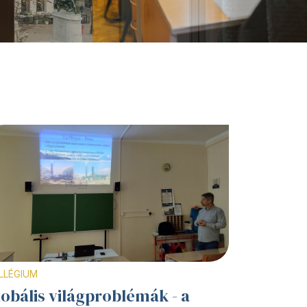
LLÉGIUM
lobális világproblémák - a