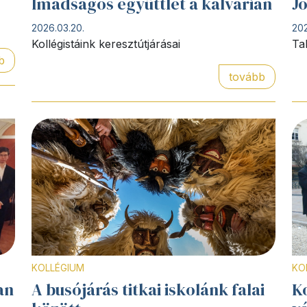
Imádságos együttlét a kálvárián
Jo
2026.03.20.
202
Kollégistáink keresztútjárásai
Ta
b
tovább
KOLLÉGIUM
KO
an
A busójárás titkai iskolánk falai
Ko