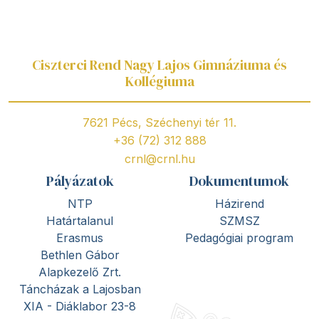
Ciszterci Rend Nagy Lajos Gimnáziuma és
Kollégiuma
7621 Pécs, Széchenyi tér 11.
+36 (72) 312 888
crnl@crnl.hu
Pályázatok
Dokumentumok
NTP
Házirend
Határtalanul
SZMSZ
Erasmus
Pedagógiai program
Bethlen Gábor
Alapkezelő Zrt.
Táncházak a Lajosban
XIA - Diáklabor 23-8