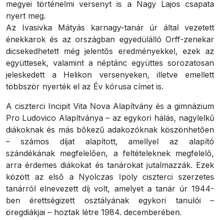
megyei történelmi versenyt is a Nagy Lajos csapata
nyert meg.
Az Ivasivka Mátyás karnagy-tanár úr által vezetett
énekkarok és az országban egyedülálló Orff-zenekar
dicsekedhetett még jelentős eredményekkel, ezek az
együttesek, valamint a néptánc együttes sorozatosan
jeleskedett a Helikon versenyeken, illetve emellett
többször nyerték el az Év kórusa címet is.
A ciszterci Incipit Vita Nova Alapítvány és a gimnázium
Pro Ludovico Alapítványa – az egykori hálás, nagylelkű
diákoknak és más bőkezű adakozóknak köszönhetően
– számos díjat alapított, amellyel az alapító
szándékának megfelelően, a feltételeknek megfelelő,
arra érdemes diákokat és tanárokat jutalmazzák. Ezek
között az első a Nyolczas Ipoly ciszterci szerzetes
tanárról elnevezett díj volt, amelyet a tanár úr 1944-
ben érettségizett osztályának egykori tanulói –
öregdiákjai – hoztak létre 1984. decemberében.