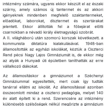
intézmény számára, ugyanis ekkor készült el az északi
szárny, amely számos új tantermet és az akkori
igényeknek mindenben megfelelő szaktantermeket,
előadókat, laborokat, dísztermet és szertárakat
jelentett. Ekkor állították fel a főbejárat előtti
csarnokban a névadó király életnagyságú szobrát.
A II. világháború után szomorú korszak következett. a
kommunista diktatúra kialakulásával. 1948-ban
államosították az egyházi iskolákat, köztük a Ciszterci
Rend pécsi Nagy Lajos Gimnáziumát is, de ekkor még
az atyák a Hunyadi úti épületben taníthatták az erre
vállalkozó diákokat.
Az államosításkor a gimnáziumot a Széchenyi
Gimnáziummal egyesítették, mert csak így tudták
tanárral ellátni az iskolát. Az államosítással azonban
összeomlott mindaz a ciszterci pedagógia, melyet 140
év alatt épített ki a rend. Szerencsére az intézmény
különösebb szélsőségek nélkül megőrizte a gimnázium