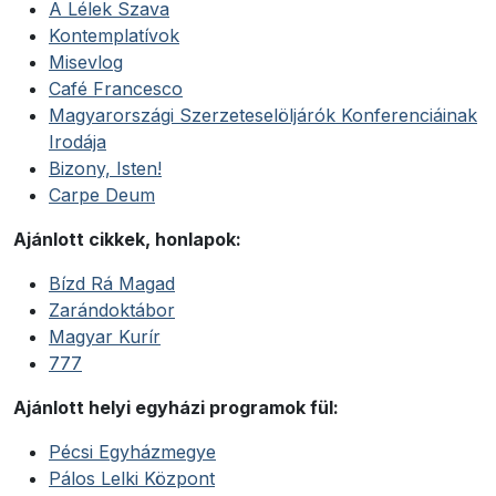
A Lélek Szava
Kontemplatívok
Misevlog
Café Francesco
Magyarországi Szerzeteselöljárók Konferenciáinak
Irodája
Bizony, Isten!
Carpe Deum
Ajánlott cikkek, honlapok:
Bízd Rá Magad
Zarándoktábor
Magyar Kurír
777
Ajánlott helyi egyházi programok fül:
Pécsi Egyházmegye
Pálos Lelki Központ