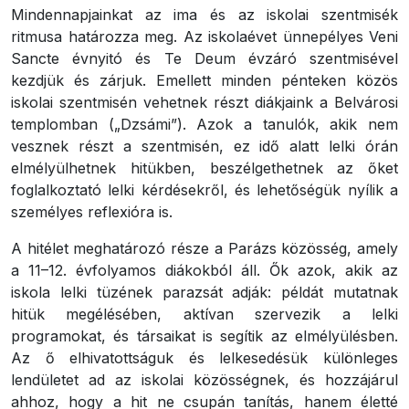
Mindennapjainkat az ima és az iskolai szentmisék
ritmusa határozza meg. Az iskolaévet ünnepélyes Veni
Sancte évnyitó és Te Deum évzáró szentmisével
kezdjük és zárjuk. Emellett minden pénteken közös
iskolai szentmisén vehetnek részt diákjaink a Belvárosi
templomban („Dzsámi”). Azok a tanulók, akik nem
vesznek részt a szentmisén, ez idő alatt lelki órán
elmélyülhetnek hitükben, beszélgethetnek az őket
foglalkoztató lelki kérdésekről, és lehetőségük nyílik a
személyes reflexióra is.
A hitélet meghatározó része a Parázs közösség, amely
a 11–12. évfolyamos diákokból áll. Ők azok, akik az
iskola lelki tüzének parazsát adják: példát mutatnak
hitük megélésében, aktívan szervezik a lelki
programokat, és társaikat is segítik az elmélyülésben.
Az ő elhivatottságuk és lelkesedésük különleges
lendületet ad az iskolai közösségnek, és hozzájárul
ahhoz, hogy a hit ne csupán tanítás, hanem életté