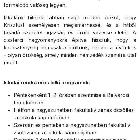
formálódó valóság legyen.
Iskolánk hitélete abban segít minden diákot, hogy
Krisztust személyesen megismerhesse, és a hitből
fakadó szeretet, igazság és öröm vezesse életét. A
ciszterci hagyományokra építve hisszük, hogy a
kereszténység nemcsak a múltunk, hanem a jövőnk is
– olyan örökség, amely minden nemzedék számára utat
mutat.
Iskolai rendszeres lelki programok:
Péntekenként 1.-2. órában szentmise a Belvárosi
templomban
Hétfőn a nagyszünetben fakultatív zenés dicsőítés
az iskola kápolnájában
Szerdán és pénteken a nagyszünetben fakultatív
zsolozsma az iskola kápolnájában
Szerdán 3 órakor fakultatív szentmise az iskola