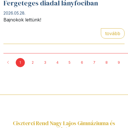
Fergeteges diadal lányfociban
2026.05.28.
Bajnokok lettünk!
tovább
1
2
3
4
5
6
7
8
9
Ciszterci Rend Nagy Lajos Gimnáziuma és