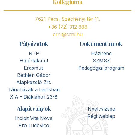
Kollégiuma
7621 Pécs, Széchenyi tér 11.
+36 (72) 312 888
crnl@crnl.hu
Pályázatok
Dokumentumok
NTP
Házirend
Határtalanul
SZMSZ
Erasmus
Pedagógiai program
Bethlen Gábor
Alapkezelő Zrt.
Táncházak a Lajosban
XIA - Diáklabor 23-8
Alapítványok
Nyelvvizsga
Régi weblap
Incipit Vita Nova
Pro Ludovico