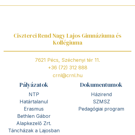
Ciszterci Rend Nagy Lajos Gimnáziuma és
Kollégiuma
7621 Pécs, Széchenyi tér 11.
+36 (72) 312 888
crnl@crnl.hu
Pályázatok
Dokumentumok
NTP
Házirend
Határtalanul
SZMSZ
Erasmus
Pedagógiai program
Bethlen Gábor
Alapkezelő Zrt.
Táncházak a Lajosban