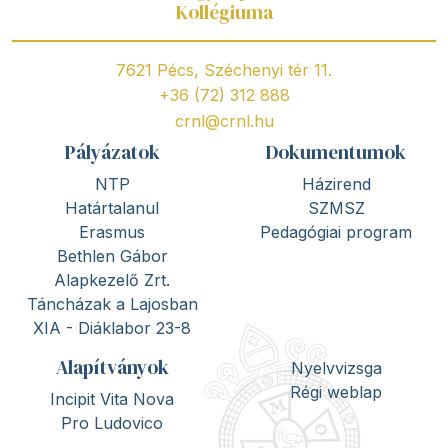
Kollégiuma
7621 Pécs, Széchenyi tér 11.
+36 (72) 312 888
crnl@crnl.hu
Pályázatok
Dokumentumok
NTP
Házirend
Határtalanul
SZMSZ
Erasmus
Pedagógiai program
Bethlen Gábor
Alapkezelő Zrt.
Táncházak a Lajosban
XIA - Diáklabor 23-8
Alapítványok
Nyelvvizsga
Régi weblap
Incipit Vita Nova
Pro Ludovico