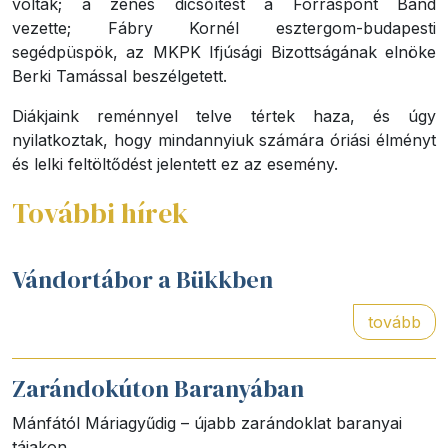
voltak; a zenés dicsőítést a Forráspont Band
vezette; Fábry Kornél esztergom-budapesti
segédpüspök, az MKPK Ifjúsági Bizottságának elnöke
Berki Tamással beszélgetett.
Diákjaink reménnyel telve tértek haza, és úgy
nyilatkoztak, hogy mindannyiuk számára óriási élményt
és lelki feltöltődést jelentett ez az esemény.
További hírek
Vándortábor a Bükkben
tovább
Zarándokúton Baranyában
Mánfától Máriagyűdig – újabb zarándoklat baranyai
tájakon