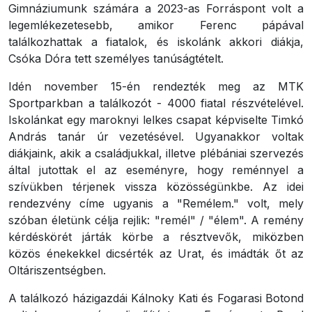
Gimnáziumunk számára a 2023-as Forráspont volt a
legemlékezetesebb, amikor Ferenc pápával
találkozhattak a fiatalok, és iskolánk akkori diákja,
Csóka Dóra tett személyes tanúságtételt.
Idén november 15-én rendezték meg az MTK
Sportparkban a találkozót - 4000 fiatal részvételével.
Iskolánkat egy maroknyi lelkes csapat képviselte Timkó
András tanár úr vezetésével. Ugyanakkor voltak
diákjaink, akik a családjukkal, illetve plébániai szervezés
által jutottak el az eseményre, hogy reménnyel a
szívükben térjenek vissza közösségünkbe. Az idei
rendezvény címe ugyanis a "Remélem." volt, mely
szóban életünk célja rejlik: "remél" / "élem". A remény
kérdéskörét járták körbe a résztvevők, miközben
közös énekekkel dicsérték az Urat, és imádták őt az
Oltáriszentségben.
A találkozó házigazdái Kálnoky Kati és Fogarasi Botond