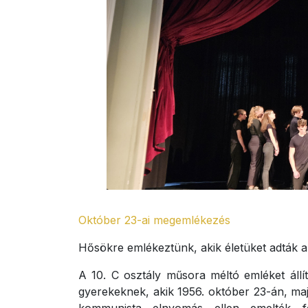
Október 23-ai megemlékezés
Hősökre emlékeztünk, akik életüket adták 
A 10. C osztály műsora méltó emléket áll
gyerekeknek, akik 1956. október 23-án, ma