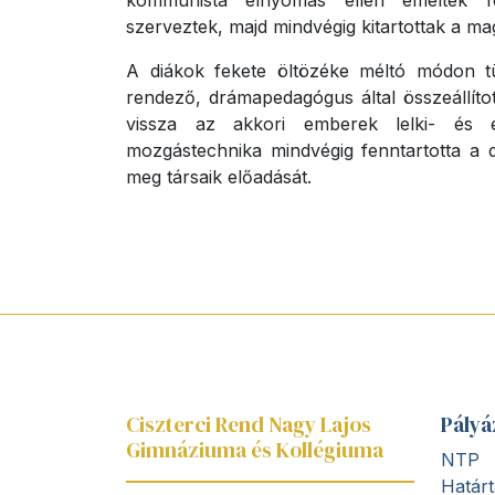
kommunista elnyomás ellen emelték fel
szerveztek, majd mindvégig kitartottak a ma
A diákok fekete öltözéke méltó módon tü
rendező, drámapedagógus által összeállít
vissza az akkori emberek lelki- és é
mozgástechnika mindvégig fenntartotta a d
meg társaik előadását.
Ciszterci Rend Nagy Lajos
Pályá
Gimnáziuma és Kollégiuma
NTP
Határt