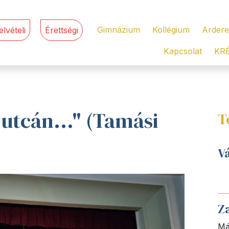
Gimnázium
Kollégium
Ardere
elvételi
Érettségi
Kapcsolat
KR
i utcán..." (Tamási
T
V
Z
Má