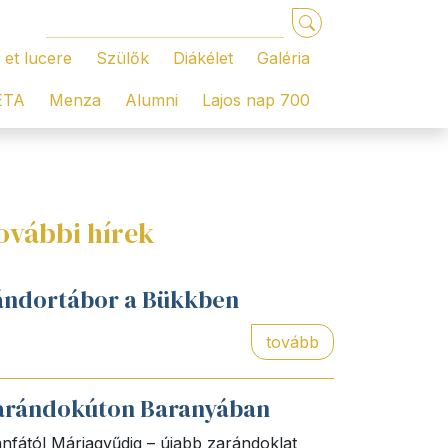
 et lucere
Szülők
Diákélet
Galéria
ÉTA
Menza
Alumni
Lajos nap 700
ovábbi hírek
ándortábor a Bükkben
tovább
arándokúton Baranyában
nfától Máriagyűdig – újabb zarándoklat