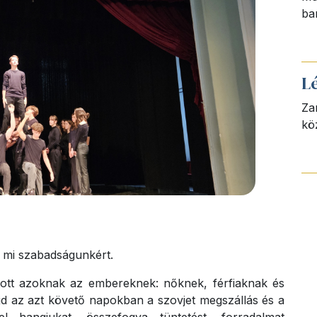
ba
L
Za
kö
a mi szabadságunkért.
ított azoknak az embereknek: nőknek, férfiaknak és
jd az azt követő napokban a szovjet megszállás és a