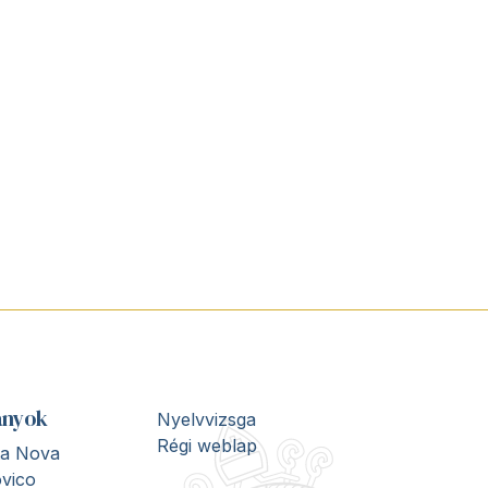
ányok
Nyelvvizsga
Régi weblap
ita Nova
vico