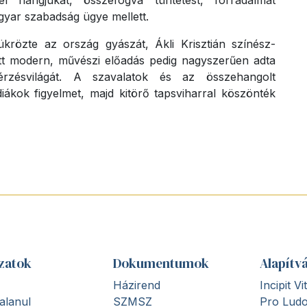
 hangjukat, összefogva tüntetést, forradalmat
gyar szabadság ügye mellett.
krözte az ország gyászát, Ákli Krisztián színész-
ott modern, művészi előadás pedig nagyszerűen adta
rzésvilágát. A szavalatok és az összehangolt
iákok figyelmet, majd kitörő tapsviharral köszönték
zatok
Dokumentumok
Alapítv
Házirend
Incipit V
alanul
SZMSZ
Pro Ludo