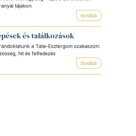
ranyai tájakon
tovább
épések és találkozások
rándoklatunk a Tata–Esztergom szakaszon:
zösség, hit és felfedezés
tovább