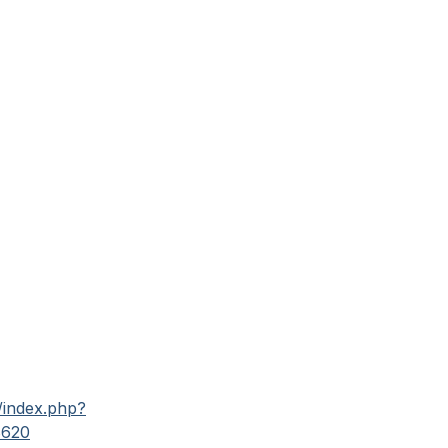
s/index.php?
B620