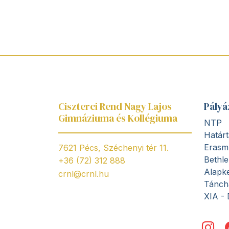
Ciszterci Rend Nagy Lajos
Pályá
Gimnáziuma és Kollégiuma
NTP
Határt
Erasm
7621 Pécs, Széchenyi tér 11.
Bethl
+36 (72) 312 888
Alapke
crnl@crnl.hu
Tánch
XIA - 