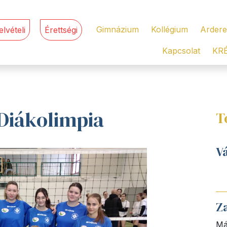
Gimnázium
Kollégium
Ardere
elvételi
Érettségi
Kapcsolat
KR
Diákolimpia
T
V
Z
Má