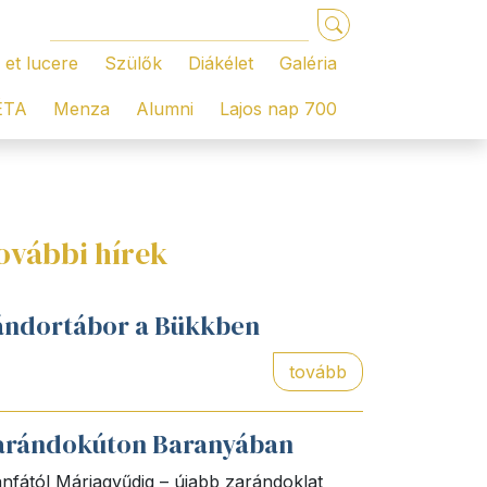
 et lucere
Szülők
Diákélet
Galéria
ÉTA
Menza
Alumni
Lajos nap 700
ovábbi hírek
ándortábor a Bükkben
tovább
arándokúton Baranyában
nfától Máriagyűdig – újabb zarándoklat