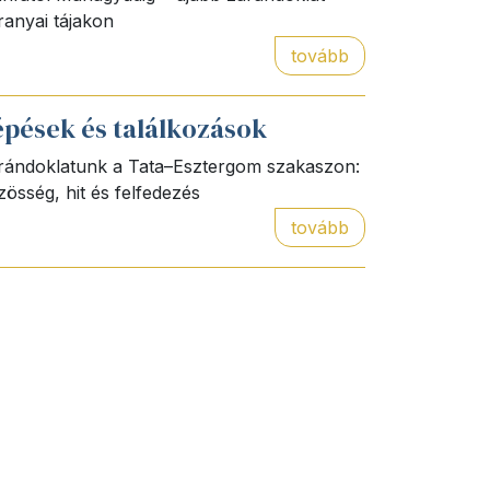
ranyai tájakon
tovább
épések és találkozások
rándoklatunk a Tata–Esztergom szakaszon:
zösség, hit és felfedezés
tovább