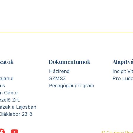
zatok
Dokumentumok
Alapítv
Házirend
Incipit V
alanul
SZMSZ
Pro Ludo
us
Pedagógiai program
en Gábor
zelő Zrt.
ázak a Lajosban
Diáklabor 23-8
© Ciszterci Re