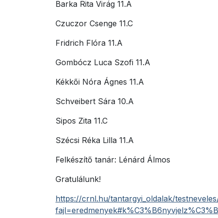
Barka Rita Virág 11.A
Czuczor Csenge 11.C
Fridrich Flóra 11.A
Gombócz Luca Szofi 11.A
Kékkői Nóra Ágnes 11.A
Schveibert Sára 10.A
Sipos Zita 11.C
Szécsi Réka Lilla 11.A
Felkészítő tanár: Lénárd Álmos
Gratulálunk!
https://crnl.hu/tantargyi_oldalak/testnevele
fajl=eredmenyek#k%C3%B6nyvjelz%C3%