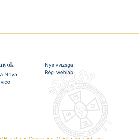
ányok
Nyelvvizsga
Régi weblap
ita Nova
vico
nd Nagy Lajos Gimnáziuma. Minden jog fenntartva.