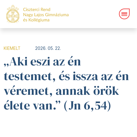
KIEMELT
2026. 05. 22.
„Aki eszi az én
testemet, és issza az én
véremet, annak örök
élete van.” (Jn 6,54)