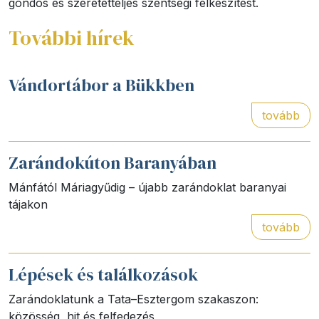
gondos és szeretetteljes szentségi felkészítést.
További hírek
Vándortábor a Bükkben
tovább
Zarándokúton Baranyában
Mánfától Máriagyűdig – újabb zarándoklat baranyai
tájakon
tovább
Lépések és találkozások
Zarándoklatunk a Tata–Esztergom szakaszon:
közösség, hit és felfedezés