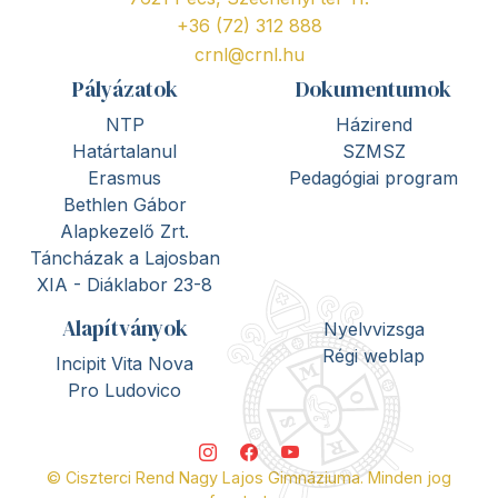
+36 (72) 312 888
crnl@crnl.hu
Pályázatok
Dokumentumok
NTP
Házirend
Határtalanul
SZMSZ
Erasmus
Pedagógiai program
Bethlen Gábor
Alapkezelő Zrt.
Táncházak a Lajosban
XIA - Diáklabor 23-8
Alapítványok
Nyelvvizsga
Régi weblap
Incipit Vita Nova
Pro Ludovico
© Ciszterci Rend Nagy Lajos Gimnáziuma. Minden jog