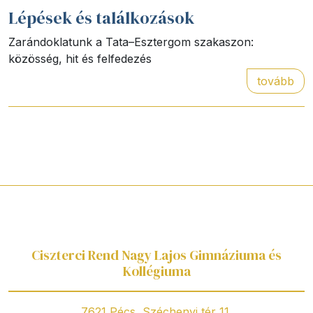
Lépések és találkozások
Zarándoklatunk a Tata–Esztergom szakaszon:
közösség, hit és felfedezés
tovább
Ciszterci Rend Nagy Lajos Gimnáziuma és
Kollégiuma
7621 Pécs, Széchenyi tér 11.