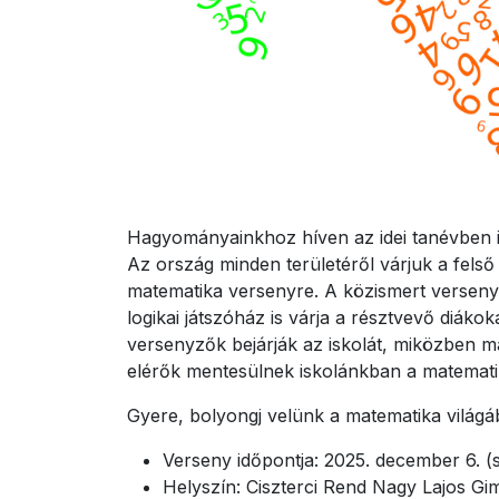
Hagyományainkhoz híven az idei tanévben i
Az ország minden területéről várjuk a fels
matematika versenyre. A közismert versenye
logikai játszóház is várja a résztvevő diáko
versenyzők bejárják az iskolát, miközben
elérők mentesülnek iskolánkban a matematika
Gyere, bolyongj velünk a matematika világá
Verseny időpontja: 2025. december 6. (
Helyszín: Ciszterci Rend Nagy Lajos G