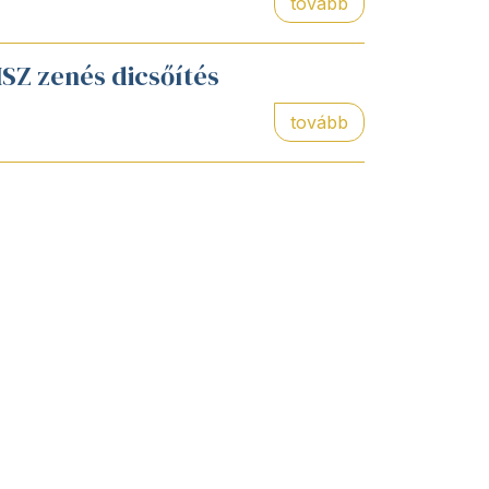
tovább
ISZ zenés dicsőítés
tovább