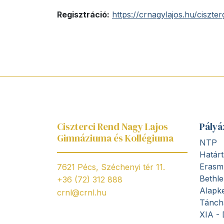
Regisztráció:
https://crnagylajos.hu/ciszte
Ciszterci Rend Nagy Lajos
Pályá
Gimnáziuma és Kollégiuma
NTP
Határt
Erasm
7621 Pécs, Széchenyi tér 11.
Bethl
+36 (72) 312 888
Alapke
crnl@crnl.hu
Tánch
XIA - 