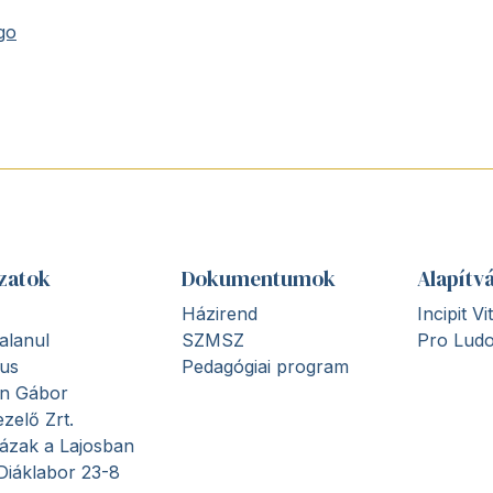
rgo
zatok
Dokumentumok
Alapítv
Házirend
Incipit V
alanul
SZMSZ
Pro Ludo
us
Pedagógiai program
en Gábor
zelő Zrt.
ázak a Lajosban
Diáklabor 23-8