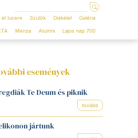
 et lucere
Szülők
Diákélet
Galéria
ÉTA
Menza
Alumni
Lajos nap 700
ovábbi események
regdiák Te Deum és piknik
tovább
elikonon jártunk