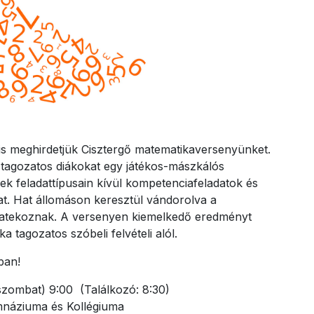
s meghirdetjük Cisztergő matematikaversenyünket.
ő tagozatos diákokat egy játékos-mászkálós
k feladattípusain kívül kompetenciafeladatok és
kat. Hat állomáson keresztül vándorolva a
 matekoznak. A versenyen kiemelkedő eredményt
 tagozatos szóbeli felvételi alól.
ban!
szombat) 9:00 (Találkozó: 8:30)
imnáziuma és Kollégiuma