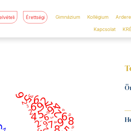
Gimnázium
Kollégium
Ardere
elvételi
Érettségi
Kapcsolat
KR
T
Ö
H