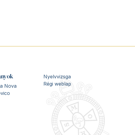
ányok
Nyelvvizsga
Régi weblap
ita Nova
vico