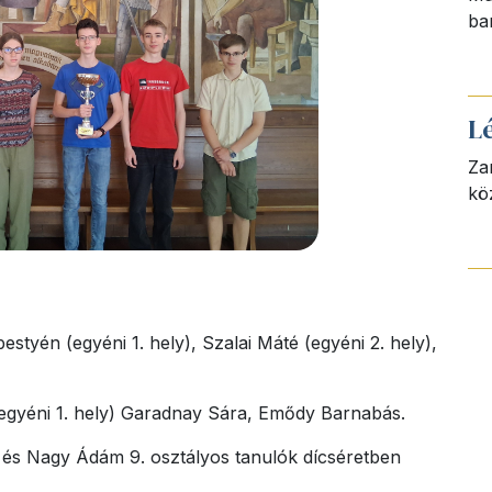
ba
L
Za
kö
styén (egyéni 1. hely), Szalai Máté (egyéni 2. hely),
(egyéni 1. hely) Garadnay Sára, Emődy Barnabás.
 és Nagy Ádám 9. osztályos tanulók dícséretben