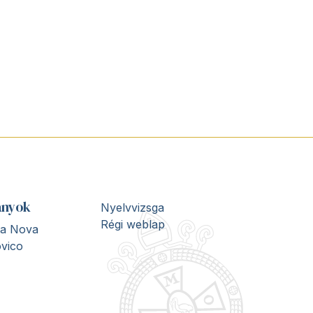
ányok
Nyelvvizsga
Régi weblap
ita Nova
vico