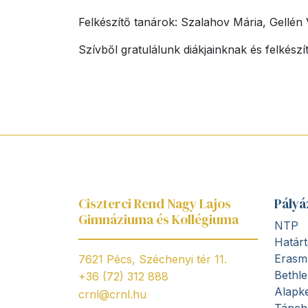
Felkészítő tanárok: Szalahov Mária, Gellén
Szívből gratulálunk diákjainknak és felkészí
Ciszterci Rend Nagy Lajos
Pályá
Gimnáziuma és Kollégiuma
NTP
Határt
Erasm
7621 Pécs, Széchenyi tér 11.
Bethl
+36 (72) 312 888
Alapke
crnl@crnl.hu