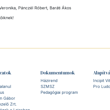
 Veronika, Pánczél Róbert, Baráti Ákos
tőiknek!
zatok
Dokumentumok
Alapítv
Házirend
Incipit V
alanul
SZMSZ
Pro Ludo
us
Pedagógiai program
en Gábor
zelő Zrt.