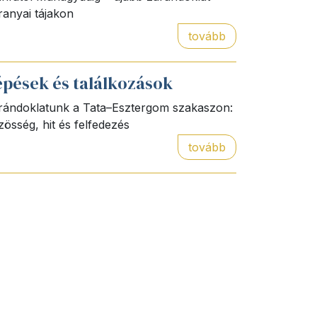
ranyai tájakon
tovább
épések és találkozások
rándoklatunk a Tata–Esztergom szakaszon:
zösség, hit és felfedezés
tovább