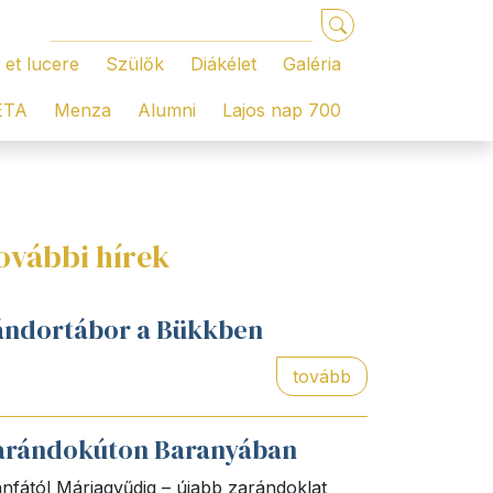
 et lucere
Szülők
Diákélet
Galéria
ÉTA
Menza
Alumni
Lajos nap 700
ovábbi hírek
ándortábor a Bükkben
tovább
arándokúton Baranyában
nfától Máriagyűdig – újabb zarándoklat