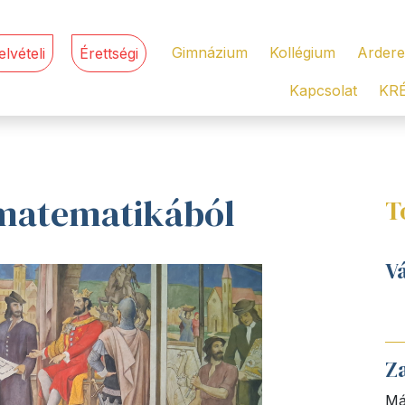
Gimnázium
Kollégium
Ardere
elvételi
Érettségi
Kapcsolat
KR
 matematikából
T
V
Z
Má