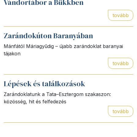
Vándortábor a Bükkben
tovább
Zarándokúton Baranyában
Mánfától Máriagyűdig – újabb zarándoklat baranyai
tájakon
tovább
Lépések és találkozások
Zarándoklatunk a Tata–Esztergom szakaszon:
közösség, hit és felfedezés
tovább