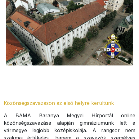
Közönségszavazáson az első helyre kerültünk
A BAMA Baranya Megyei Hírportál online
közönségszavazása alapján gimnáziumunk lett a
vármegye legjobb középiskolája. A rangsor nem
szakmai értékelés, hanem a szavazók személyes