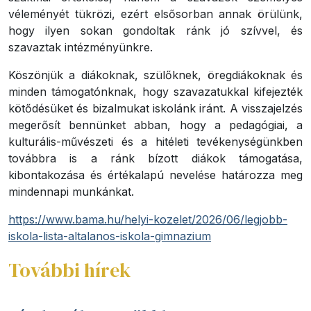
véleményét tükrözi, ezért elsősorban annak örülünk,
hogy ilyen sokan gondoltak ránk jó szívvel, és
szavaztak intézményünkre.
Köszönjük a diákoknak, szülőknek, öregdiákoknak és
minden támogatónknak, hogy szavazatukkal kifejezték
kötődésüket és bizalmukat iskolánk iránt. A visszajelzés
megerősít bennünket abban, hogy a pedagógiai, a
kulturális-művészeti és a hitéleti tevékenységünkben
továbbra is a ránk bízott diákok támogatása,
kibontakozása és értékalapú nevelése határozza meg
mindennapi munkánkat.
https://www.bama.hu/helyi-kozelet/2026/06/legjobb-
iskola-lista-altalanos-iskola-gimnazium
További hírek