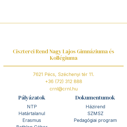
Ciszterci Rend Nagy Lajos Gimnáziuma és
Kollégiuma
7621 Pécs, Széchenyi tér 11.
+36 (72) 312 888
crnl@crnl.hu
Pályázatok
Dokumentumok
NTP
Házirend
Határtalanul
SZMSZ
Erasmus
Pedagógiai program