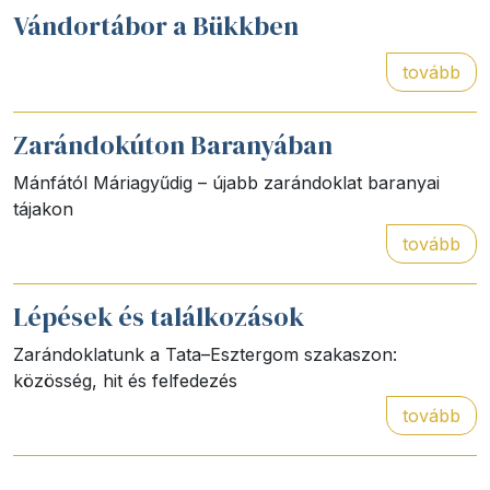
Vándortábor a Bükkben
tovább
Zarándokúton Baranyában
Mánfától Máriagyűdig – újabb zarándoklat baranyai
tájakon
tovább
Lépések és találkozások
Zarándoklatunk a Tata–Esztergom szakaszon:
közösség, hit és felfedezés
tovább