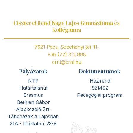
Ciszterci Rend Nagy Lajos Gimnáziuma és
Kollégiuma
7621 Pécs, Széchenyi tér 11.
+36 (72) 312 888
crnl@crnl.hu
Pályázatok
Dokumentumok
NTP
Házirend
Határtalanul
SZMSZ
Erasmus
Pedagógiai program
Bethlen Gábor
Alapkezelő Zrt.
Táncházak a Lajosban
XIA - Diáklabor 23-8