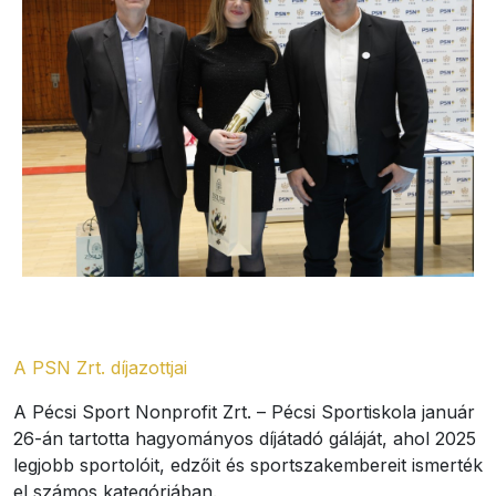
A PSN Zrt. díjazottjai
A Pécsi Sport Nonprofit Zrt. – Pécsi Sportiskola január
26-án tartotta hagyományos díjátadó gáláját, ahol 2025
legjobb sportolóit, edzőit és sportszakembereit ismerték
el számos kategóriában.