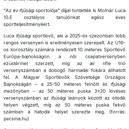
"Az év ifjúsági sportolója" díjjal tüntették ki Molnár Luca
10.E osztályos tanulónkat egész éves
sportteljesítményéért.
Luca ifjúsági sportlövő, aki a 2025-ös szezonban több
rangos versenyen is eredményesen szerepelt. Az U16-
os korosztály számára rendezett 10 méteres Sportlövő
Európa-bajnokságon a női csapatversenyben
ezüstérmet szerzett, míg az air rifle trió
versenyszámban a dobogó harmadik fokára állhatott
fel. A Magyar Sportlövők Szövetsége Országos
Bajnokságán – a 25–50 méteres felnőtt és ifjúsági
mezőnyben – az 50 méteres puska 3×20 lövéses
versenyszámban az ifjúsági leányok között az ötödik
helyen végzett, míg az 50 méteres puska fekvő
számban a hatodik helyet szerezte meg. (forrás:
pecsma.hu)