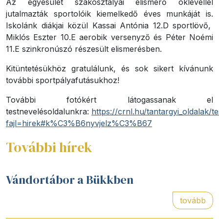
Az egyesület szakosztályai elismerő oklevéllel
jutalmazták sportolóik kiemelkedő éves munkáját is.
Iskolánk diákjai közül Kassai Antónia 12.D sportlövő,
Miklós Eszter 10.E aerobik versenyző és Péter Noémi
11.E szinkronúszó részesült elismerésben.
Kitüntetésükhöz gratulálunk, és sok sikert kívánunk
további sportpályafutásukhoz!
További fotókért látogassanak el
testnevelésoldalunkra:
https://crnl.hu/tantargyi_oldalak/
fajl=hirek#k%C3%B6nyvjelz%C3%B67
További hírek
Vándortábor a Bükkben
tovább